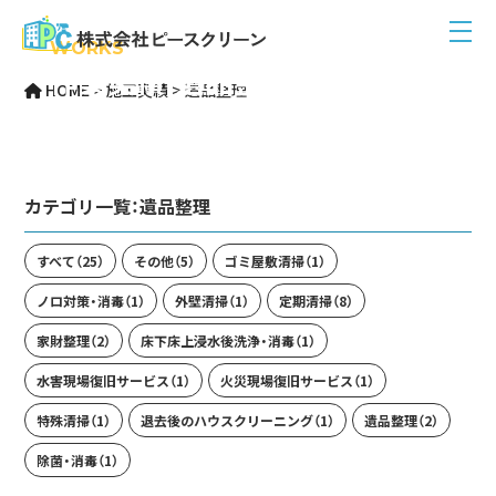
WORKS
作業実績(遺品整理)
HOME
>
施工実績
>
遺品整理
カテゴリ一覧：
遺品整理
すべて
（25）
その他
（5）
ゴミ屋敷清掃
（1）
ノロ対策・消毒
（1）
外壁清掃
（1）
定期清掃
（8）
家財整理
（2）
床下床上浸水後洗浄・消毒
（1）
水害現場復旧サービス
（1）
火災現場復旧サービス
（1）
特殊清掃
（1）
退去後のハウスクリーニング
（1）
遺品整理
（2）
除菌・消毒
（1）