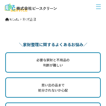
SERVICE
家財整理
HOME
>
家財整理
＼家財整理に関するよくあるお悩み／
必要な家財と不用品の
判断が難しい
思い出の品まで
処分されないか心配