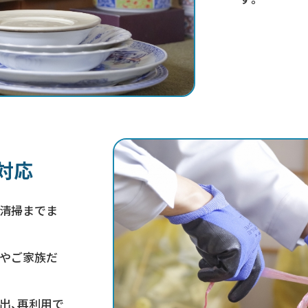
対応
内清掃までま
身やご家族だ
。
出、再利用で