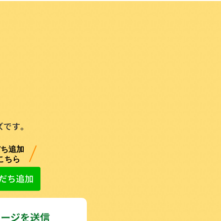
。
ズです。