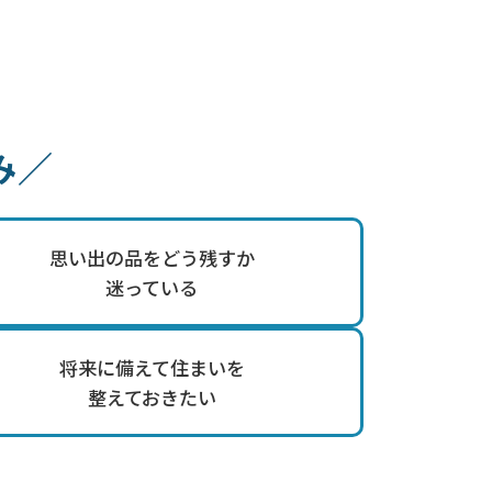
011-712-0090
Tel.
営業時間│8:00～17:00 / 定休日│日曜
み／
思い出の品をどう残すか
迷っている
将来に備えて住まいを
整えておきたい