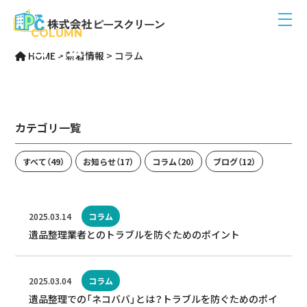
COLUMN
コラム
HOME
>
新着情報
>
コラム
カテゴリ一覧
すべて
（49）
お知らせ
（17）
コラム
（20）
ブログ
（12）
2025.03.14
コラム
遺品整理業者とのトラブルを防ぐためのポイント
2025.03.04
コラム
遺品整理での「ネコババ」とは？トラブルを防ぐためのポイ