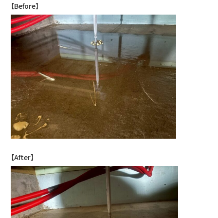
【Before】
【After】