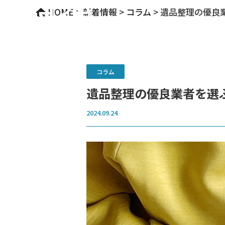
コラム
HOME
>
新着情報
>
コラム
>
遺品整理の優良
コラム
遺品整理の優良業者を選
2024.09.24