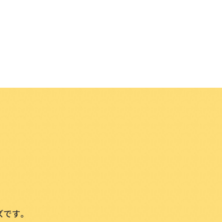
。
ズです。